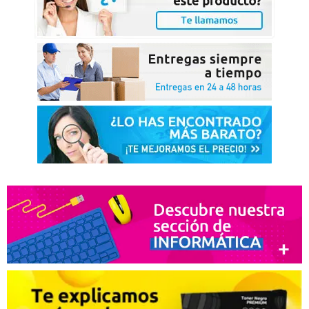
Sobresaliente el producto.
Recomendaría su compra:
Si
Dawn
09. 06. 2018
Todo bien en plazo
Recomendaría su compra:
Si
Kepa
11. 05. 2018
Bien presentado
Recomendaría su compra:
Si
Ping
20. 12. 2017
Buen trato.
Recomendaría su compra:
Si