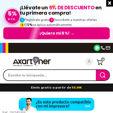
¡Llévate un
5% DE DESCUENTO
en
5%
tu primera compra!
DTO.
Regístrate gratis
Suscríbete a nuestras ofertas
1
2
El
5%
se aplica automáticamente
3
¡Quiero mi 5%!
→
Accede
0
Recordarme
¿Olvidó su contraseña?
Envío gratis a partir de
59,00€
entrar
Ref.:
DR3400PR