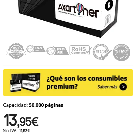
Promociones especiales
Recibe nuestras promociones y ofertas suscribiéndote a nuestro
boletin de noticias
Ventajas para miembros
Accede a descuentos exclusivos y ofertas en toda la gama de
consumibles e informática.
registro distribuidor
Capacidad:
50.000 páginas
13,
95€
Sin IVA: 11,53€