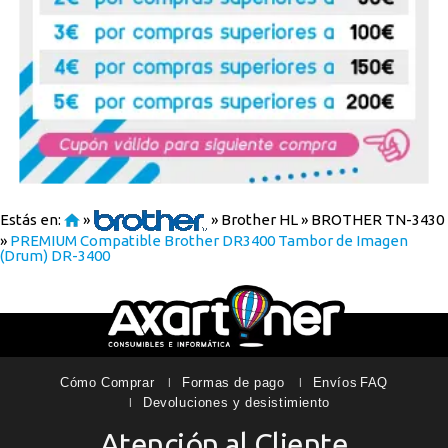
Estás en:
»
»
Brother HL
»
BROTHER TN-3430
»
PREMIUM Compatible Brother DR3400 Tambor de Imagen
(Drum) DR-3400
Cómo Comprar
Formas de pago
Envíos
FAQ
Devoluciones y desistimiento
Atención al Cliente