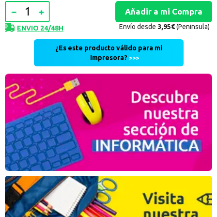
Envío desde
3,95€
(Peninsula)
ENVIO 24/48H
¿Es este producto válido para mi
impresora?
>>>