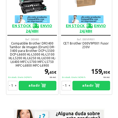
Recomendaría su compra:
Si
Tony
25. 10. 2019
EN STOCK
ENVIO
EN STOCK
ENVIO
Llevare varios pedidos y todos ok!
24/48H
24/48H
Recomendaría su compra:
Si
Ref.: DR3400
Ref.: D00V9P001
Compatible Brother DR3400
CET Brother D00V9P001 Fusor
Tambor de Imagen (Drum) DR-
230V
3400 para Brother DCP-L5500
Morad
10. 08. 2019
DCP-L6600 HL-L5000 HL-L5100
HL-L5200 HL-L6250 HL-L6300 HL-
Volveré a comprar, sin duda.
L6400 MFC-L5700 MFC-L5750
Recomendaría su compra:
MFC-L6800 MFC-L6900
Si
9,
159,
65€
95€
En stock. Envío 24/48 h
En stock. Envío 24/48 h
IVA Incl.
IVA Incl.
Liria
11. 03. 2019
-
+
añadir
-
+
añadir
Perfecto
Recomendaría su compra:
Si
Misae
06. 07. 2018