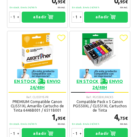
0,
0,
95€
95€
En stock. Envío 24/48 h
En stock. Envío 24/48 h
IVA Incl.
IVA Incl.
-
+
añadir
-
+
añadir
EN STOCK
ENVIO
EN STOCK
ENVIO
24/48H
24/48H
Ref.: CLI551YE-PR
Ref.: PGI550XLPACK5
PREMIUM Compatible Canon
Compatible Pack x 5 Canon
CLI551XL Amarillo Cartucho de
PGI550XL / CLI551XL Cartuchos
Tinta 6446B001 / 6511B001
de Tinta
1,
4,
95€
75€
En stock. Envío 24/48 h
En stock. Envío 24/48 h
IVA Incl.
IVA Incl.
-
+
añadir
-
+
añadir