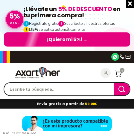
¡Llévate un
5% DE DESCUENTO
en
5%
tu primera compra!
DTO.
Regístrate gratis
Suscríbete a nuestras ofertas
1
2
El
5%
se aplica automáticamente
3
¡Quiero mi 5%!
→
Accede
0
Recordarme
¿Olvidó su contraseña?
Envío gratis a partir de
59,00€
entrar
Ref.:
CLI551MA-PR