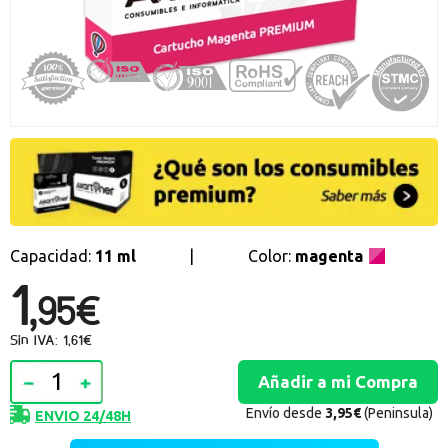
Promociones especiales
Recibe nuestras promociones y ofertas suscribiéndote a nuestro
boletin de noticias
Ventajas para miembros
Accede a descuentos exclusivos y ofertas en toda la gama de
consumibles e informática.
registro distribuidor
Capacidad:
11 ml
|
Color:
magenta
1,
95€
Sin IVA: 1,61€
Envío desde
3,95€
(Peninsula)
ENVIO 24/48H