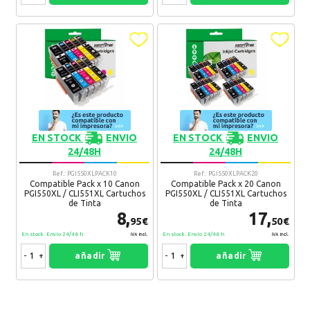
EN STOCK
ENVIO
EN STOCK
ENVIO
24/48H
24/48H
Ref.: PGI550XLPACK10
Ref.: PGI550XLPACK20
Compatible Pack x 10 Canon
Compatible Pack x 20 Canon
PGI550XL / CLI551XL Cartuchos
PGI550XL / CLI551XL Cartuchos
de Tinta
de Tinta
8,
17,
95€
50€
En stock. Envío 24/48 h
En stock. Envío 24/48 h
IVA Incl.
IVA Incl.
-
+
añadir
-
+
añadir