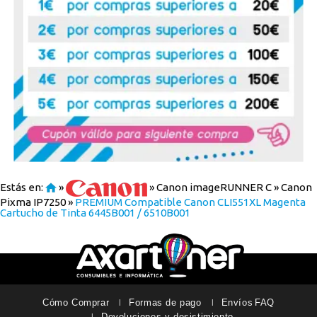
Estás en:
»
»
Canon imageRUNNER C
»
Canon
Pixma IP7250
»
PREMIUM Compatible Canon CLI551XL Magenta
Cartucho de Tinta 6445B001 / 6510B001
Cómo Comprar
Formas de pago
Envíos
FAQ
Devoluciones y desistimiento