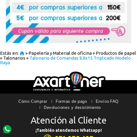
Estás en:
»
Papelería y Material de oficina
»
Productos de papel
»
Talonarios
»
Talonario de Comandas 8.8x15 Triplicado Modelo
Raya
Cómo Comprar
Formas de pago
Envíos
FAQ
Devoluciones y desistimiento
Atención al Cliente
¡También atendemos Whatsapp!