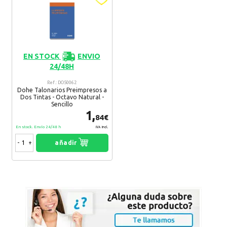
EN STOCK
ENVIO
24/48H
Ref.: DO50062
Dohe Talonarios Preimpresos a
Dos Tintas - Octavo Natural -
Sencillo
1,
84€
En stock. Envío 24/48 h
IVA Incl.
-
+
añadir