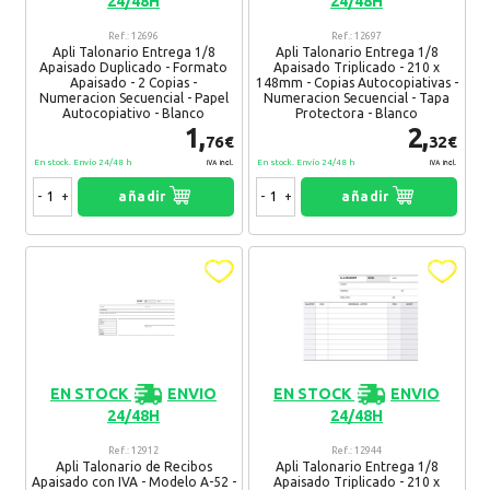
24/48H
24/48H
Ref.: 12696
Ref.: 12697
Apli Talonario Entrega 1/8
Apli Talonario Entrega 1/8
Apaisado Duplicado - Formato
Apaisado Triplicado - 210 x
Apaisado - 2 Copias -
148mm - Copias Autocopiativas -
Numeracion Secuencial - Papel
Numeracion Secuencial - Tapa
Autocopiativo - Blanco
Protectora - Blanco
1,
2,
76€
32€
En stock. Envío 24/48 h
En stock. Envío 24/48 h
IVA Incl.
IVA Incl.
-
+
añadir
-
+
añadir
EN STOCK
ENVIO
EN STOCK
ENVIO
24/48H
24/48H
Ref.: 12912
Ref.: 12944
Apli Talonario de Recibos
Apli Talonario Entrega 1/8
Apaisado con IVA - Modelo A-52 -
Apaisado Triplicado - 210 x