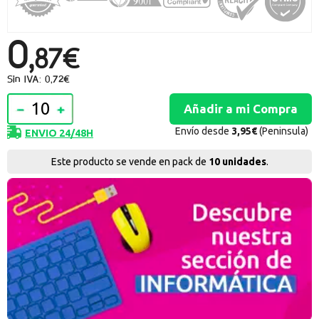
Promociones especiales
Recibe nuestras promociones y ofertas suscribiéndote a nuestro
boletin de noticias
0,
87€
Ventajas para miembros
Sin IVA: 0,72€
Accede a descuentos exclusivos y ofertas en toda la gama de
consumibles e informática.
Envío desde
3,95€
(Peninsula)
ENVIO 24/48H
registro distribuidor
Este producto se vende en pack de
10 unidades
.