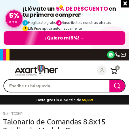
¡Llévate un
5% DE DESCUENTO
en
5%
tu primera compra!
DTO.
Regístrate gratis
Suscríbete a nuestras ofertas
1
2
El
5%
se aplica automáticamente
3
¡Quiero mi 5%!
→
Accede
0
Recordarme
¿Olvidó su contraseña?
Envío gratis a partir de
59,00€
entrar
Ref.:
TC3HP
Talonario de Comandas 8.8x15