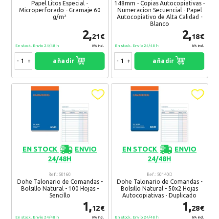
Papel Litos Especial -
148mm - Copias Autocopiativas -
Microperforado - Gramaje 60
Numeracion Secuencial - Papel
g/m²
Autocopiativo de Alta Calidad -
Blanco
2,
2,
21€
18€
En stock. Envío 24/48 h
En stock. Envío 24/48 h
IVA Incl.
IVA Incl.
-
+
añadir
-
+
añadir
EN STOCK
ENVIO
EN STOCK
ENVIO
24/48H
24/48H
Ref.: 50160
Ref.: 50140D
Dohe Talonario de Comandas -
Dohe Talonario de Comandas -
Bolsillo Natural - 100 Hojas -
Bolsillo Natural - 50x2 Hojas
Sencillo
Autocopiativas - Duplicado
1,
1,
12€
28€
En stock. Envío 24/48 h
En stock. Envío 24/48 h
IVA Incl.
IVA Incl.