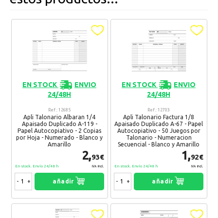
Aún no hay comentarios, ¿quieres ser el primero
en dejar uno? ¡Tu opinión nos interesa!
EN STOCK
ENVIO
EN STOCK
ENVIO
24/48H
24/48H
Ref.: 12685
Ref.: 12703
Apli Talonario Albaran 1/4
Apli Talonario Factura 1/8
Apaisado Duplicado A-119 -
Apaisado Duplicado A-67 - Papel
Papel Autocopiativo - 2 Copias
Autocopiativo - 50 Juegos por
por Hoja - Numerado - Blanco y
Talonario - Numeracion
Amarillo
Secuencial - Blanco y Amarillo
2,
1,
93€
92€
En stock. Envío 24/48 h
En stock. Envío 24/48 h
IVA Incl.
IVA Incl.
¿Recomendaría su compra?
Si
No
-
+
añadir
-
+
añadir
0 Comentario(s)