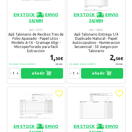
EN STOCK
ENVIO
EN STOCK
ENVIO
24/48H
24/48H
Ref.: 12715
Ref.: 12693
Apli Talonario de Recibos Tres de
Apli Talonario Entrega 1/4
Folio Apaisado - Papel Litos -
Duplicado Natural - Papel
Modelo A-16 - Gramaje 60gr -
Autocopiativo - Numeracion
Microperforado para Facil
Secuencial - 50 Juegos por
Extraccion
Talonario
1,
2,
30€
56€
En stock. Envío 24/48 h
En stock. Envío 24/48 h
IVA Incl.
IVA Incl.
-
+
añadir
-
+
añadir
EN STOCK
ENVIO
EN STOCK
ENVIO