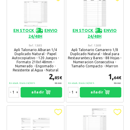
EN STOCK
ENVIO
EN STOCK
ENVIO
24/48H
24/48H
Ref.: 12683
Ref.: 12688
Apli Talonario Albaran 1/4
Apli Talonario Camarero 1/8
Duplicado Natural - Papel
Duplicado Natural - Ideal para
Autocopiativo - 120 Juegos -
Restaurantes y Bares - 88 Hojas -
Formato 210x148mm -
Numeracion Consecutiva -
Numerado - Engomado -
Tamaño Compacto - Marron
Resistente al Agua - Natural
2,
1,
85€
64€
En stock. Envío 24/48 h
En stock. Envío 24/48 h
IVA Incl.
IVA Incl.
-
+
añadir
-
+
añadir