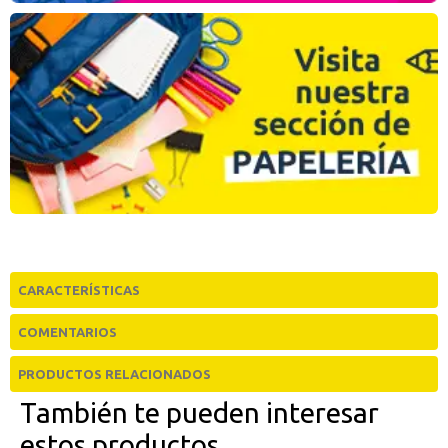
CARACTERÍSTICAS
Talonario de Comandas 8.8x15 Triplicado Modelo Raya
COMENTARIOS
COMENTARIOS:
PRODUCTOS RELACIONADOS
0 Comentario(s) -
Escribe un Comentario
También te pueden interesar
estos productos...